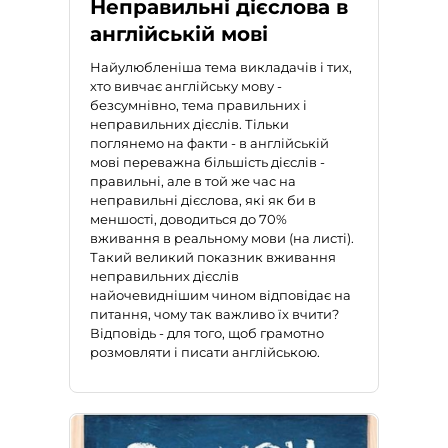
Неправильні дієслова в
англійській мові
Найулюбленіша тема викладачів і тих,
хто вивчає англійську мову -
безсумнівно,
тема правильних і
неправильних дієслів
. Тільки
поглянемо на факти - в англійській
мові переважна більшість дієслів -
правильні, але в той же час на
неправильні дієслова, які як би в
меншості, доводиться до 70%
вживання в реальному мови (на листі).
Такий великий показник вживання
неправильних дієслів
найочевиднішим чином відповідає на
питання, чому так важливо їх вчити?
Відповідь - для того, щоб грамотно
розмовляти і писати англійською.