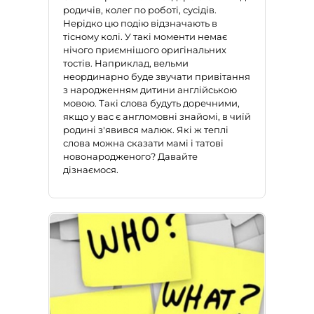
родичів, колег по роботі, сусідів.
Нерідко цю подію відзначають в
тісному колі. У такі моменти немає
нічого приємнішого оригінальних
тостів. Наприклад, вельми
неординарно буде звучати
привітання
з народженням дитини англійською
мовою
. Такі слова будуть доречними,
якщо у вас є англомовні знайомі, в чиїй
родині з'явився малюк. Які ж теплі
слова можна сказати мамі і татові
новонародженого? Давайте
дізнаємося.