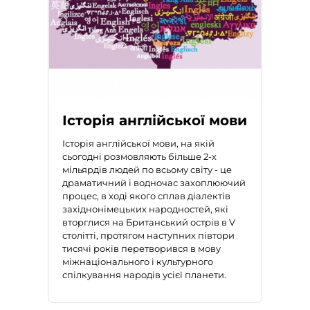
Історія англійської мови
Історія англійської мови
, на якій
сьогодні розмовляють більше 2-х
мільярдів людей по всьому світу - це
драматичний і водночас захоплюючий
процес, в ході якого сплав діалектів
західнонімецьких народностей, які
вторглися на Британський острів в V
столітті, протягом наступних півтори
тисячі років перетворився в мову
міжнаціонального і культурного
спілкування народів усієї планети.