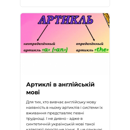
Артиклі в англійській
мові
Для тих, хто вивчає англійську мову
наявність в ньому артиклів і системи їх
вживання представляє певні
труднощі. І не дивно - адже в
синтетичній українській мові такої
категорії просто не існує. А це означає,