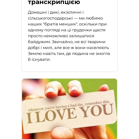
транскрипцією
Домашні і дикі, екзотичні і
сільськогосподарські — ми любимо
наших "братів менших", оскільки при
одному погляді на ці грудочки щастя
просто неможливо залишатися
байдужим. Звичайно, не всі тварини
добрі і милі, але все ж вони населяють
Землю навіть там, де людина не змогла
б існувати.