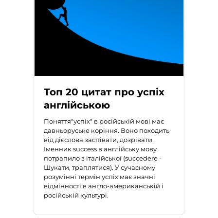
Топ 20 цитат про успіх
англійською
Поняття"успіх" в російській мові має
давньоруське коріння. Воно походить
від дієслова
заспівати, дозрівати
.
Іменник
success
в англійську мову
потрапило з італійської (
succedere
-
Шукати, траплятися). У сучасному
розумінні термін успіх має значні
відмінності в англо-американській і
російській культурі.