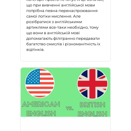
що при вивченні англійської мови
потрібна певна перенастроювання
самої логіки мислення. Але
розібратися з англійськими
артиклями
все-таки необхідно, тому
що вони в англійській мові
допомагають філігранно передавати
багатство смислів і різноманітність їх
відтінків.