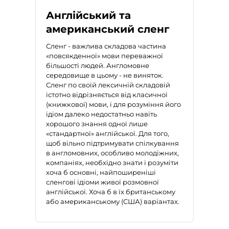
Англійський та
американський сленг
Сленг - важлива складова частина
«повсякденної» мови переважної
більшості людей. Англомовне
середовище в цьому - не виняток.
Сленг по своїй лексичній складовій
істотно відрізняється від класичної
(книжкової) мови, і для розуміння його
ідіом далеко недостатньо навіть
хорошого знання одної лише
«стандартної» англійської. Для того,
щоб вільно підтримувати спілкування
в англомовних, особливо молодіжних,
компаніях, необхідно знати і розуміти
хоча б основні, найпоширеніші
сленгові ідіоми живої розмовної
англійської. Хоча б в їх
британському
або американському
(США) варіантах.