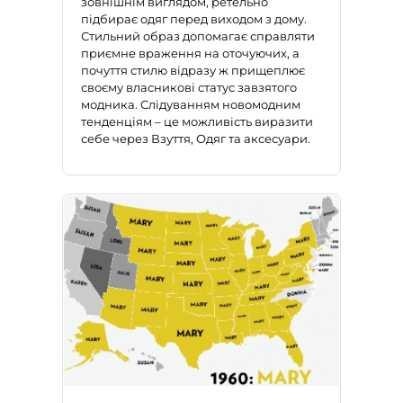
зовнішнім виглядом, ретельно
підбирає одяг перед виходом з дому.
Стильний образ допомагає справляти
приємне враження на оточуючих, а
почуття стилю відразу ж прищеплює
своєму власникові статус завзятого
модника. Слідуванням новомодним
тенденціям – це можливість виразити
себе через Взуття, Одяг та аксесуари.