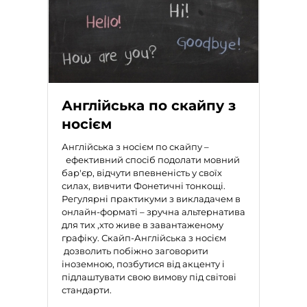
Англійська по скайпу з
носієм
Англійська з носієм по скайпу
–
ефективний спосіб подолати мовний
бар'єр, відчути впевненість у своїх
силах, вивчити Фонетичні тонкощі.
Регулярні практикуми з викладачем в
онлайн-форматі – зручна альтернатива
для тих ,хто живе в завантаженому
графіку.
Скайп-Англійська з носієм
дозволить побіжно заговорити
іноземною, позбутися від акценту і
підлаштувати свою вимову під світові
стандарти.