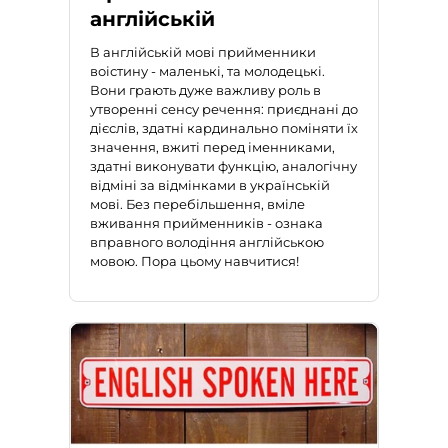
англійській
В англійській мові прийменники
воістину - маленькі, та молодецькі.
Вони грають дуже важливу роль в
утворенні сенсу речення: приєднані до
дієслів, здатні кардинально поміняти їх
значення, вжиті перед іменниками,
здатні виконувати функцію, аналогічну
відміні за відмінками в українській
мові. Без перебільшення, вміле
вживання прийменників - ознака
вправного володіння англійською
мовою. Пора цьому навчитися!