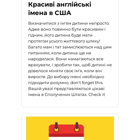
Красиві англійські
імена в США
Визначитися з ім'ям дитини непросто.
Адже воно повинно бути красивим і
гідним, його дитина буде мати
протягом усього життєвого шляху!
Багато мам і тат замислюються над цим
питанням, коли дитина ще не
народилася. Вони намагаються все
врахувати, і зробити так, щоб дитині не
довелося міняти своє ім'я, коли він
виросте. До вибору імені необхідно
підходити розумно, don't forget this.
Вашій увазі представляються цікаві
імена в Сполучених Штатах. Check it