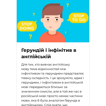
Герундій і інфінітив в
англійській
Для тих, хто
вивчає англійську
мову
тема відмінностей між
інфінітивом та герундием представляє
певну складність. І це зрозуміло, адже і
герундием, і інфінітивом в англійській
мові передаються близькі за
значенням смисли, але в той же час в
російській мові просто немає частини
мови, яка б була аналогом Герунда в
англійському. Слід знати, що,